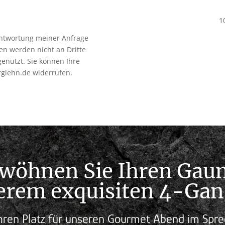
1
antwortung meiner Anfrage
en werden nicht an Dritte
enutzt. Sie können Ihre
rglehn.de widerrufen.
wöhnen Sie Ihren Ga
erem exquisiten 4-G
hren Platz für unseren Gourmet Abend im Spre