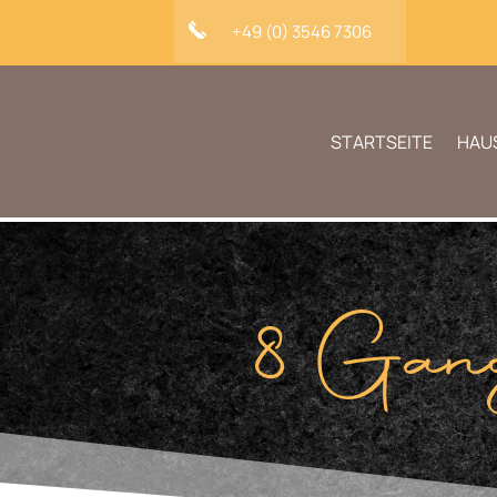
+49 (0) 3546 7306
STARTSEITE
HAU
8 Gan