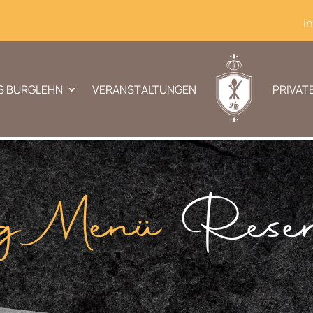
i
S BURGLEHN
VERANSTALTUNGEN
PRIVATE
g Menü
Reser