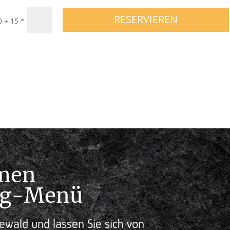
RESERVIEREN
=
0 + 15
umen
ang-Menü
ewald und lassen Sie sich von