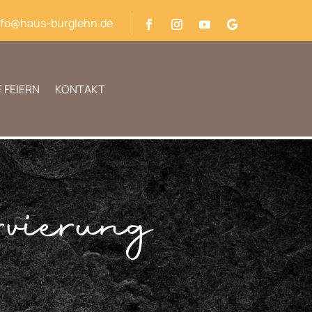
nfo@haus-burglehn.de
 FEIERN
KONTAKT
vierung